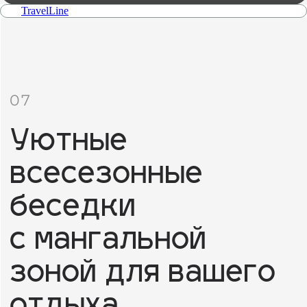
TravelLine
07
Уютные
всесезонные
беседки
с мангальной
зоной для вашего
отдыха
и вдохновения
ОТДЫХ ДЛЯ ВАС...