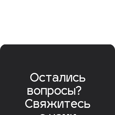
Рыбалка
Политика конфиденциальности
Правила усадьбы
EN
© 2025 Все права защищены
Обращаем ваше внимание на то, что вся представленная
на сайте информация носит исключительно
информационный характер и ни при каких условиях
не является публичной офертой определяемой
положениями Статьи 437(2) Гражданского кодекса
Российской Федерации