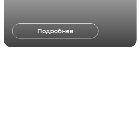
О нас
Бронирование
Контакты
Новости
Программа лояльности
Акции
Прайс
Меню ресторана
Банкетное меню
Парк-отель