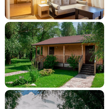
Чем заняться
в свободное время?
Парк-отель «Остров» подходит как для
семейного отдыха, так и для романтических
поездок. Здесь каждый найдёт что-то по душе.
Для семей с детьми в отеле предусмотрены
специальные развлечения: анимационные
программы, спортивные мероприятия
и мастер-классы. Дети смогут весело
провести время и найти новых друзей.