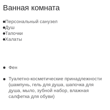
территории
Собственное
парковочное место
Вид
Вид на озеро
Бесплатная отмена бронирования за
72 часа
Правила усадьбы