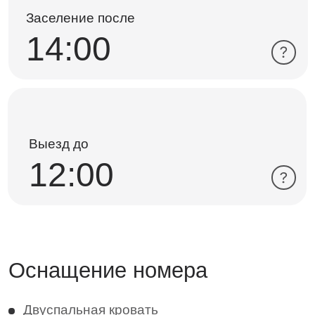
Кондиционер
Датчик дыма
Розетки у кровати
Утюг (по запросу)
Шторы
Мини-холодильник
Чайник
Чай/кофе
Телевизор
Wi-FI
Сейф
Шкаф для одежды
Журнальный столик
Прикроватные тумбы
Полка для багажа и обуви