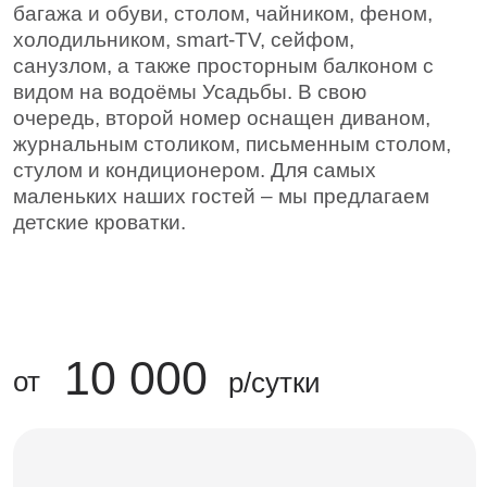
Заселение после
14:00
Выезд до
12:00
Оснащение номера
Двуспальная кровать
Диван