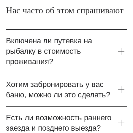
Нас часто об этом спрашивают
Прайс
Меню ресторана
Банкетное меню
Включена ли путевка на
рыбалку в стоимость
Парк-отель
проживания?
Рыбалка
Хотим забронировать у вас
баню, можно ли это сделать?
Политика конфиденциальности
Правила усадьбы
EN
Есть ли возможность раннего
© 2025 Все права защищены
заезда и позднего выезда?
Обращаем ваше внимание на то, что вся представленная на сайте