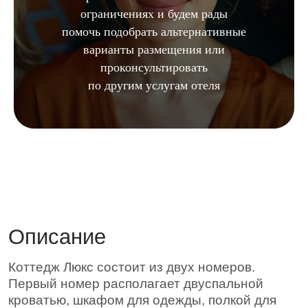
ограничениях и будем рады
Коттедж Люкс состоит из двух номеров.
помочь подобрать альтернативные
Первый номер располагает двуспальной
варианты размещения или
кроватью, шкафом для одежды, полкой для
багажа и обуви, столом, чайником, феном,
проконсультировать
холодильником, smart-TV, сейфом,
по другим услугам отеля
санузлом, а также просторным балконом с
видом на водоёмы Усадьбы. В свою
очередь, второй номер оснащен диваном,
журнальным столиком, письменным столом,
стулом и кондиционером. Для самых
маленьких наших гостей – мы предлагаем
детские кроватки.
10 000
от
р/сутки