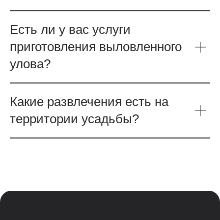
информация носит исключительно информационный характер
и ни при каких условиях не является публичной офертой
определяемой положениями Статьи 437(2) Гражданского кодекса
Есть ли у вас услуги
Российской Федерации
приготовления выловленного
улова?
Какие развлечения есть на
территории усадьбы?