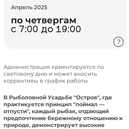
коррективы в график работы
В Рыболовной Усадьбе "Остров", где
практикуется принцип "поймал —
отпусти", каждый рыбак, отдающий
предпочтение бережному отношению к
природе, демонстрирует высокие
моральные качества.
Наши места
Наш парк-отель — идеальное место
для любителей рыбалки. Здесь вы
можете насладиться тишиной
природы и провести время с удочкой
на одном из живописных прудов.
На территории предусмотрены
удобные зоны для рыбалки, а также