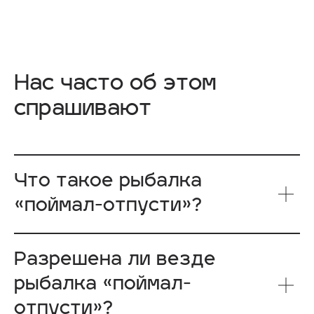
Акции
Прайс
Нас часто об этом
Меню ресторана
Банкетное меню
спрашивают
Парк-отель
Что такое рыбалка
«поймал-отпусти»?
Рыбалка
Разрешена ли везде
Политика конфиденциальности
рыбалка «поймал-
Правила усадьбы
EN
отпусти»?