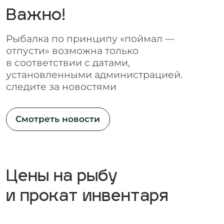
ловля рыбы без оплаты
приглашения на рыбалку
выпуск пойманной рыбы обратно
в водоем
(исключение путевки
ПО)
размещение в беседках без
оплаты аренды
обработка и приготовление улова
до его оплаты в Администрации
багрение и использование
браконьерских средств добычи рыбы
выход на лёд в период запрета,
при становлении и таянии льда
ловля без подсачека в период
рыбалки по открытой воде
купание