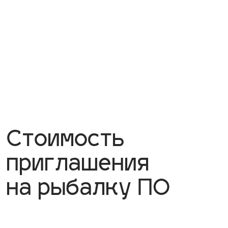
ДЛЯ ВЛАДЕЛЬЦЕВ КЛУБНЫХ КАРТ
Стоимость
1
000 р
Рыбалка для членов клуба!
В стоимость приглашения включена
возможность рыбалки одного человека
супруг/а и дети могут болеть и
переживать за рыбака.
Примечание:
необходим допуск снастей
администрацией
Поврежденная рыба оплачивается
согласно прейскуранту (см. ниже)