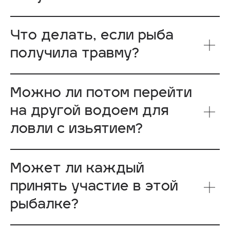
© 2025 Все права защищены
Обращаем ваше внимание на то, что вся представленная
Что делать, если рыба
на сайте информация носит исключительно
информационный характер и ни при каких условиях
не является публичной офертой определяемой
получила травму?
положениями Статьи 437(2) Гражданского кодекса
Российской Федерации
Можно ли потом перейти
на другой водоем для
ловли с изьятием?
Может ли каждый
принять участие в этой
рыбалке?