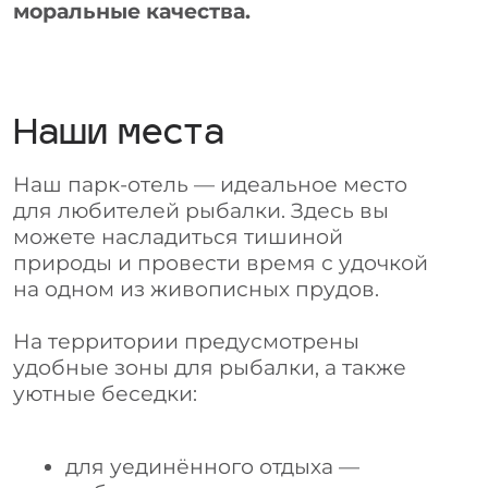
уютные беседки:
для уединённого отдыха —
небольшие домики на одного-
двух человек;
для дружных компаний —
просторные беседки с видом на
воду, где можно собраться всей
семьёй или с друзьями.
Мы создаём атмосферу, в которой
рыбалка становится настоящим
удовольствием. Приезжайте за уловом
и спокойствием — всё остальное мы
уже подготовили