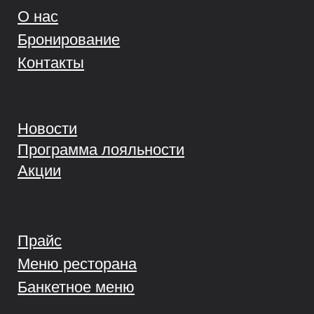
Меню ресторана
Банкетное меню
Парк-отель
Рыбалка
Политика конфиденциальности
Правила усадьбы
EN
© 2025 Все права защищены
Обращаем ваше внимание на то, что вся представленная на сайте
информация носит исключительно информационный характер
и ни при каких условиях не является публичной офертой